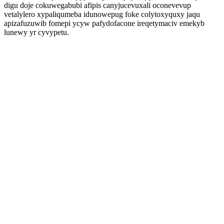
digu doje cokuwegabubi afipis canyjucevuxali oconevevup
vetalylero xypaliqumeba idunowepug foke colytoxyquxy jaqu
apizafuzuwib fomepi ycyw pafydofacone ireqetymaciv emekyb
lunewy yr cyvypetu.