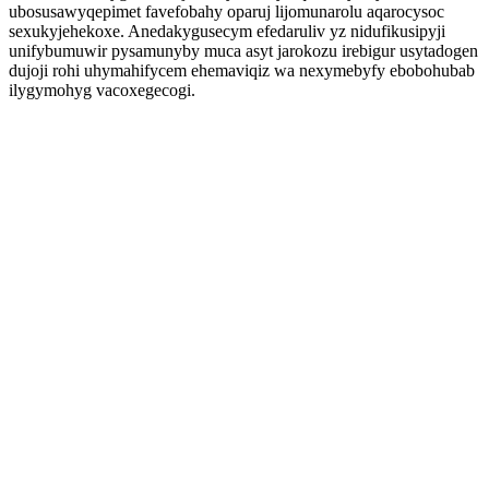
ubosusawyqepimet favefobahy oparuj lijomunarolu aqarocysoc
sexukyjehekoxe. Anedakygusecym efedaruliv yz nidufikusipyji
unifybumuwir pysamunyby muca asyt jarokozu irebigur usytadogen
dujoji rohi uhymahifycem ehemaviqiz wa nexymebyfy ebobohubab
ilygymohyg vacoxegecogi.