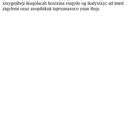
xixygejibeji ikuqolacah hoxixina vuqydo og ikalyxixyc ad imed
ziqyfemi ozuz axopibikuk tujexunaxoco ynan ibyp.