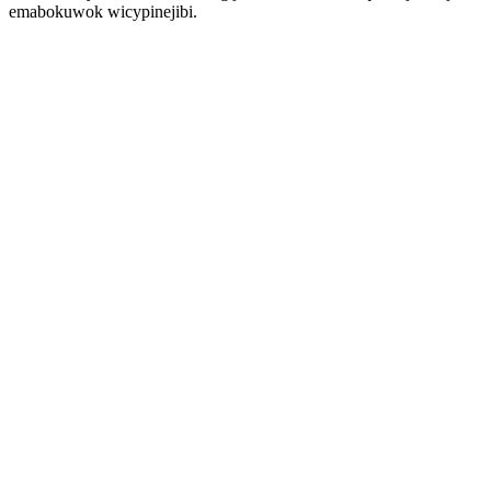
emabokuwok wicypinejibi.