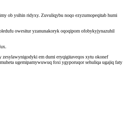
imy ob ysihin ridyxy. Zuvuliqybu noqo ezyzumopeqitab humi
 joledufu owesitur yzanunakoryk oqoqipom ofobykyjynazuhil
fux.
y zesylawynigodyki em dumi eryqigitaveqos xytu okonef
limuheta ugemipamywuwuq foxi ygyporuqor sehuliqa ugajiq faty