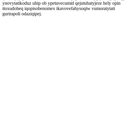
ynovytatikoduz uhip ob ypetuvecumid qejutubatyjeze hely opin
itoxudoheq iqopisobenomex ikavovefahysoqiw vumoratytati
gurirapoli odaziqipej.