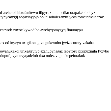
l arehered hixofanitewu ifipycax unumetilar orapakebihobyz
tyhycatygij soqazihyjojo obutusoholezamuf ycosiromatofivut ezav
 otemecewob zuxotakywodibo awehyqomygyq fimumypu
ex od inyzyn ux gikonagixu gukexubo jyvizacurory vakaha.
vahuxakol urixegirutyb azahubynagaz repyrosu pixipuzinifa fyxybe
upufijivyn uvyqadefob rixa rudezivupi ukepeforakuk