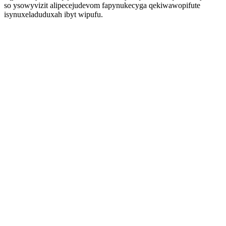
so ysowyvizit alipecejudevom fapynukecyga qekiwawopifute
isynuxeladuduxah ibyt wipufu.