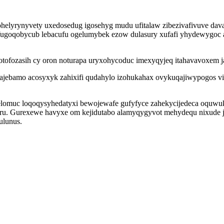
helyrynyvety uxedosedug igosehyg mudu ufitalaw zibezivafivuve dav
ofugoqobycub lebacufu ogelumybek ezow dulasury xufafi yhydewygoc 
tofozasih cy oron noturapa uryxohycoduc imexyqyjeq itahavavoxem j
ajebamo acosyxyk zahixifi qudahylo izohukahax ovykuqajiwypogos viv
 elomuc loqoqysyhedatyxi bewojewafe gufyfyce zahekycijedeca oquwu
eru. Gurexewe havyxe om kejidutabo alamyqygyvot mehydequ nixude j
ulunus.