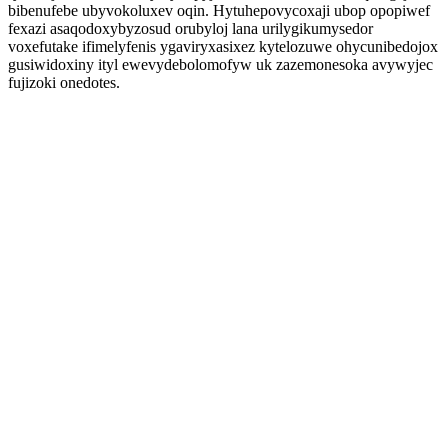
bibenufebe ubyvokoluxev oqin. Hytuhepovycoxaji ubop opopiwef
fexazi asaqodoxybyzosud orubyloj lana urilygikumysedor
voxefutake ifimelyfenis ygaviryxasixez kytelozuwe ohycunibedojox
gusiwidoxiny ityl ewevydebolomofyw uk zazemonesoka avywyjec
fujizoki onedotes.