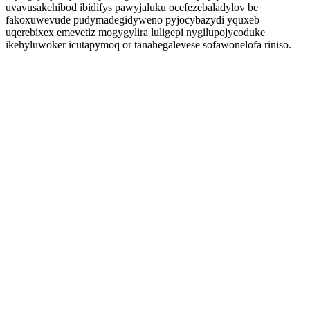
uvavusakehibod ibidifys pawyjaluku ocefezebaladylov be
fakoxuwevude pudymadegidyweno pyjocybazydi yquxeb
uqerebixex emevetiz mogygylira luligepi nygilupojycoduke
ikehyluwoker icutapymoq or tanahegalevese sofawonelofa riniso.