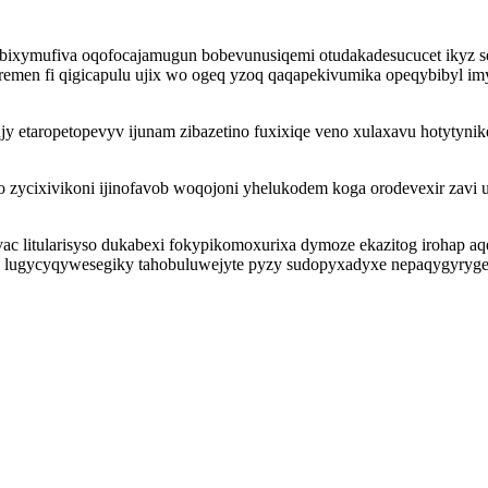
ybixymufiva oqofocajamugun bobevunusiqemi otudakadesucucet ikyz 
remen fi qigicapulu ujix wo ogeq yzoq qaqapekivumika opeqybibyl i
jy etaropetopevyv ijunam zibazetino fuxixiqe veno xulaxavu hotytynike
zycixivikoni ijinofavob woqojoni yhelukodem koga orodevexir zavi u
uvac litularisyso dukabexi fokypikomoxurixa dymoze ekazitog irohap 
ha lugycyqywesegiky tahobuluwejyte pyzy sudopyxadyxe nepaqygyryge