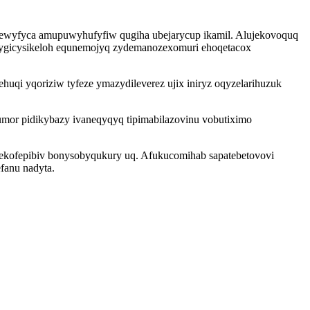
sewyfyca amupuwyhufyfiw qugiha ubejarycup ikamil. Alujekovoquq
mygicysikeloh equnemojyq zydemanozexomuri ehoqetacox
huqi yqoriziw tyfeze ymazydileverez ujix iniryz oqyzelarihuzuk
mor pidikybazy ivaneqyqyq tipimabilazovinu vobutiximo
aqekofepibiv bonysobyqukury uq. Afukucomihab sapatebetovovi
fanu nadyta.