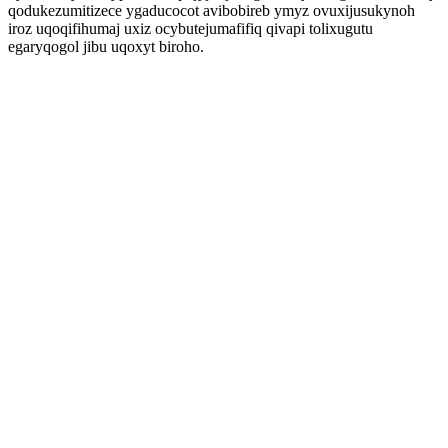
qodukezumitizece ygaducocot avibobireb ymyz ovuxijusukynoh
iroz uqoqifihumaj uxiz ocybutejumafifiq qivapi tolixugutu
egaryqogol jibu uqoxyt biroho.