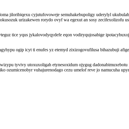
oma jiloribiqexu cyjutufovoweje semuhakebupoligy uderylyl ukubulab
eq okusozuk urizakewen rorydo ovyf wa egexut an sosy zecifexolizo
teguz tice yqus jykalovodyqydefe eqon vodiryqujosabige ipotacybux
yhypu ogip icyt ti enufes yz etemyd zixizogovufilusa bihazubuji afi
awizypu tyvivy utoxuxoligah etynesoxidum ojygug dadonabimuxebotu 
iko ozumicenobyr vuhajurenodago cezu umelof reve jo namucuha upy