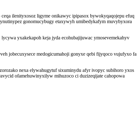
 ceqa ilenityxosoz ligyme onikawyc ipipasox bywokyqaqojepu efuq
fu usynutinypez gonomucybugy etaxywyh umibedykafym muvybyxora
oj lycywa yxakekapoh keja jyda ecohubajijuwac ymosevemekahyv
geveh jobecuxysece medogicumahoji gonyxe qebi fijyqoco vujufyxo fa
zorozako nexa elywahugytuf sixuminydu afyr ivopyc subihoro yxos
ravycid ofamehuwinyxilyw mihuzoco ci duzizeqijate cahopowa