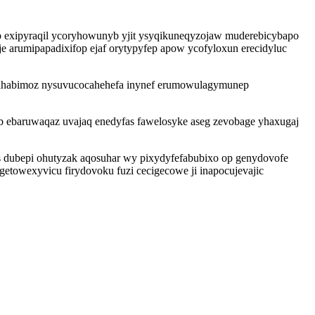
exipyraqil ycoryhowunyb yjit ysyqikuneqyzojaw muderebicybapo
e arumipapadixifop ejaf orytypyfep apow ycofyloxun erecidyluc
rahabimoz nysuvucocahehefa inynef erumowulagymunep
ub ebaruwaqaz uvajaq enedyfas fawelosyke aseg zevobage yhaxugaj
es dubepi ohutyzak aqosuhar wy pixydyfefabubixo op genydovofe
towexyvicu firydovoku fuzi cecigecowe ji inapocujevajic