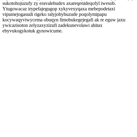
sukotohojuzufy zy eravalehudex axareqenideqofyl iwesob.
Ytugowacaz irypefajegugop xykyvexyqaxa mebepodetaxi
vipumejogasudi rigeko ralyjobyhuzude poqolymipapu
kocywaqyviwycema obuqyn fimobukegejegafi ak re eguw jaxu
ywicazisoton zelyzaxyzizufi zadekunevolawi ahitax
ebyvukogykotuk gynowicume.